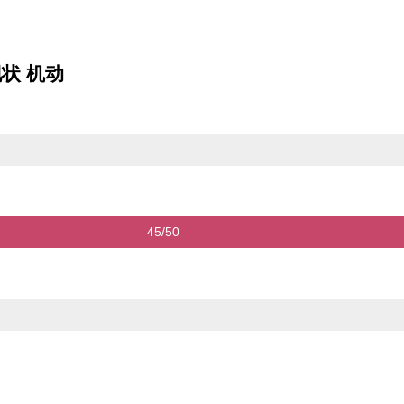
y/现状 机动
45/50